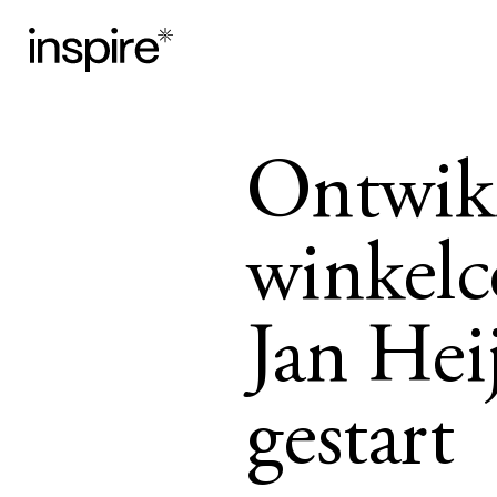
Ontwikk
winkelc
Jan Heij
gestart