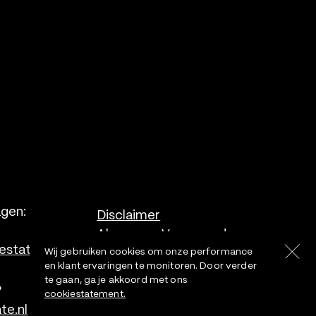
agen:
Disclaimer
Algemene Voorwaarden
estate.nl
Wij gebruiken cookies om onze performance
Cookie Statement
en klant ervaringen te monitoren. Door verder
Privacy Policy
te gaan, ga je akkoord met ons
?
cookiestatement.
te.nl
inspire* real estate b.v. © 2026