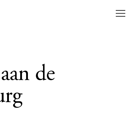
 aan de
urg