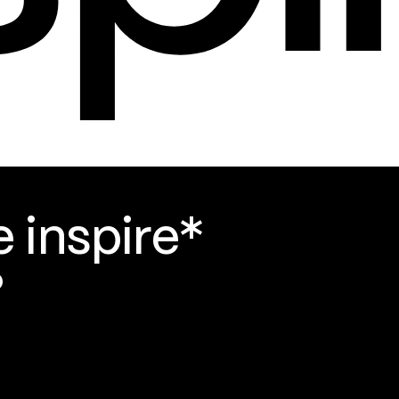
e inspire*
?