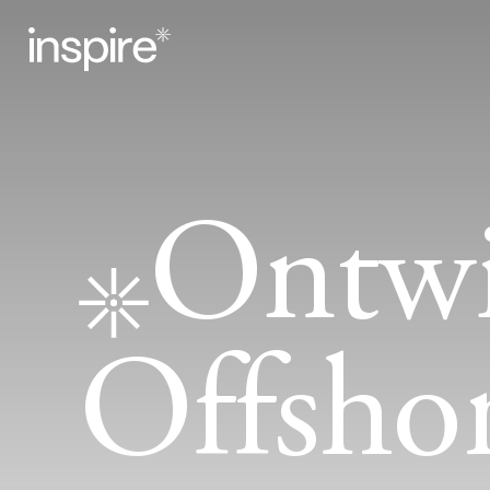
Ontwi
Offshor