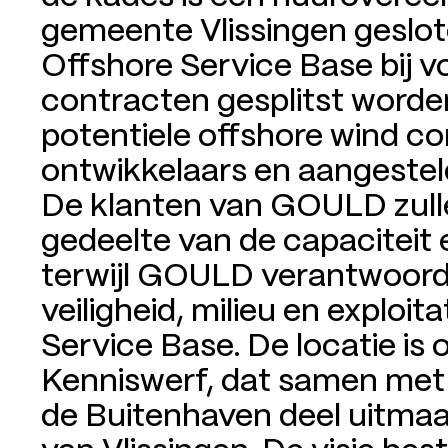
gemeente Vlissingen geslote
Offshore Service Base bij v
contracten gesplitst worde
potentiele offshore wind c
ontwikkelaars en aangestel
De klanten van GOULD zulle
gedeelte van de capaciteit
terwijl GOULD verantwoordel
veiligheid, milieu en exploit
Service Base. De locatie is
Kenniswerf, dat samen met
de Buitenhaven deel uitma