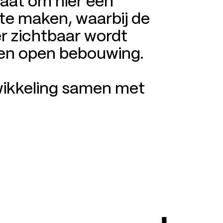
taat om hier één
e maken, waarbij de
r zichtbaar wordt
en open bebouwing.
wikkeling samen met