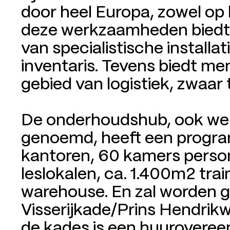
door heel Europa, zowel op 
deze werkzaamheden biedt
van specialistische installat
inventaris. Tevens biedt me
gebied van logistiek, zwaar 
De onderhoudshub, ook wel
genoemd, heeft een progr
kantoren, 60 kamers pers
leslokalen, ca. 1.400m2 tra
warehouse. En zal worden g
Visserijkade/Prins Hendrikw
de kades is een huurovere