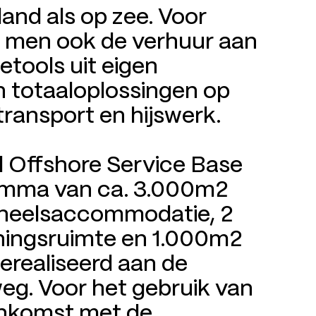
land als op zee. Voor
 men ook de verhuur aan
ietools uit eigen
n totaaloplossingen op
transport en hijswerk.
 Offshore Service Base
amma van ca. 3.000m2
oneelsaccommodatie, 2
iningsruimte en 1.000m2
erealiseerd aan de
eg. Voor het gebruik van
enkomst met de