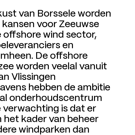
kust van Borssele worden
e kansen voor Zeeuwse
de offshore wind sector,
oeleveranciers en
omheen. De offshore
ee worden veelal vanuit
an Vlissingen
havens hebben de ambitie
raal onderhoudscentrum
 verwachting is dat er
 het kader van beheer
dere windparken dan