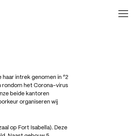
e haar intrek genomen in “2
en rondom het Corona-virus
onze beide kantoren
oorkeur organiseren wij
zaal op Fort Isabella). Deze
keld. Naast gebouw 5