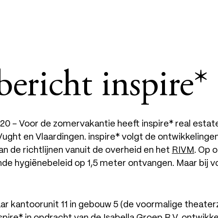
bericht inspire*
0 – Voor de zomervakantie heeft inspire* real estat
Vught en Vlaardingen. inspire* volgt de ontwikkeling
an de richtlijnen vanuit de overheid en het
RIVM
. Op 
de hygiënebeleid op 1,5 meter ontvangen. Maar bij v
naar kantoorunit 11 in gebouw 5 (de voormalige theater
nspire* in opdracht van de Isabella Groep B.V. ontwik