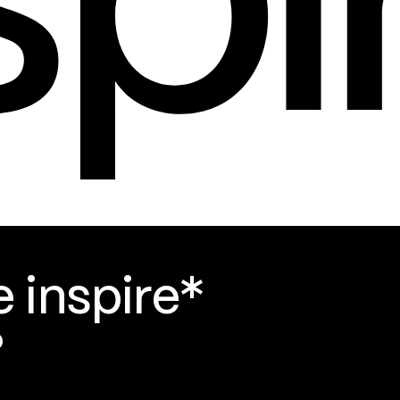
e inspire*
?