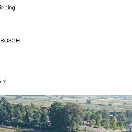
ieping
NBOSCH
.nl