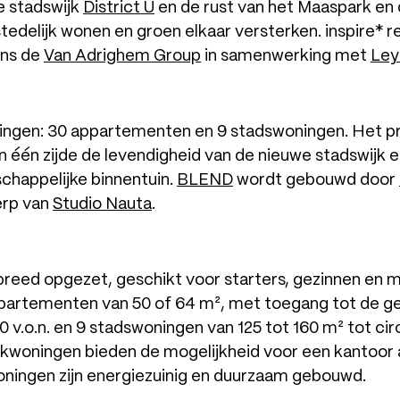
e stadswijk
District U
en de rust van het Maaspark en
stedelijk wonen en groen elkaar versterken. inspire* 
ens de
Van Adrighem Group
in samenwerking met
Ley
ingen: 30 appartementen en 9 stadswoningen. Het pr
n één zijde de levendigheid van de nieuwe stadswijk 
happelijke binnentuin.
BLEND
wordt gebouwd door
erp van
Studio Nauta
.
eed opgezet, geschikt voor starters, gezinnen en me
ppartementen van 50 of 64 m², met toegang tot de 
 v.o.n. en 9 stadswoningen van 125 tot 160 m² tot cir
kwoningen bieden de mogelijkheid voor een kantoor a
woningen zijn energiezuinig en duurzaam gebouwd.