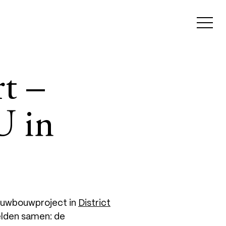
t –
U in
ieuwbouwproject in
District
elden samen: de