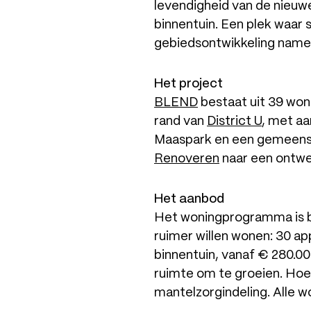
levendigheid van de nieuw
binnentuin. Een plek waar 
gebiedsontwikkeling nam
Het project
BLEND
bestaat uit 39 won
rand van
District U
, met aa
Maaspark en een gemeensc
Renoveren
naar een ontw
Het aanbod
Het woningprogramma is br
ruimer willen wonen: 30 a
binnentuin, vanaf € 280.000
ruimte om te groeien. Hoe
mantelzorgindeling. Alle 