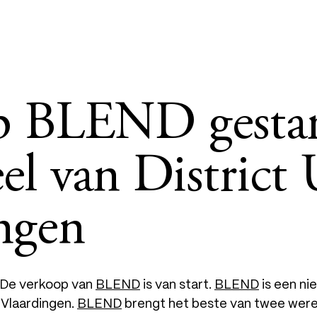
p BLEND gestar
el van District 
ngen
– De verkoop van
BLEND
is van start.
BLEND
is een n
 Vlaardingen.
BLEND
brengt het beste van twee wer