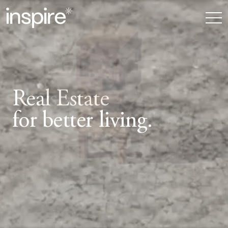
Real Estate
Plays
for better living.
for better living.